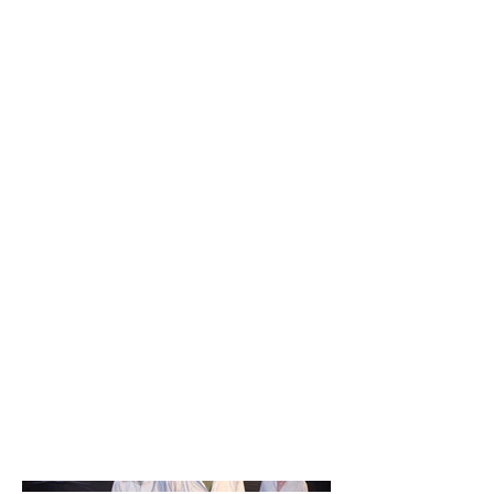
Köhler) ein Spielprinzip:
Ein Spieler fängt an eine
Geschichte zu erzählen, die
anderen hören entweder zu oder
malen auf einer Leinwand auf, was
in der Geschichte passiert. Sie
unterbrechen zu gegenseitig und
fangen immer an mit „In einer
anderen Welt…“ eine neue
Geschichte zu erzählen und wie
andere Entscheidungen zu neuen
Möglichkeiten führen. Auf der
Leinwand werden alle Geschichten
malerisch dokumentiert.